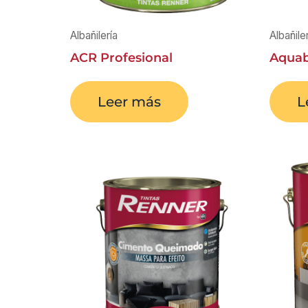
Albañilería
Albañile
ACR Profesional
Aquab
Leer más
L