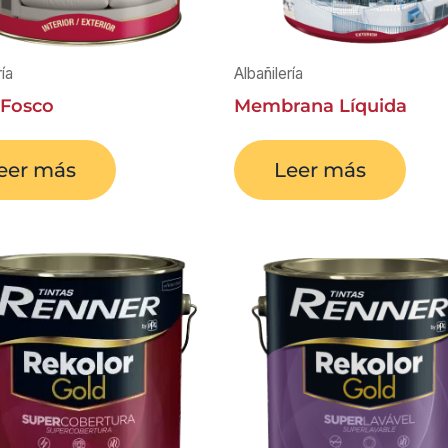
ría
Albañilería
 Fosco
Membrana Líquida
eer más
Leer más