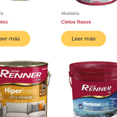
ría
Albañilería
loc
Cielos Rasos
eer más
Leer más